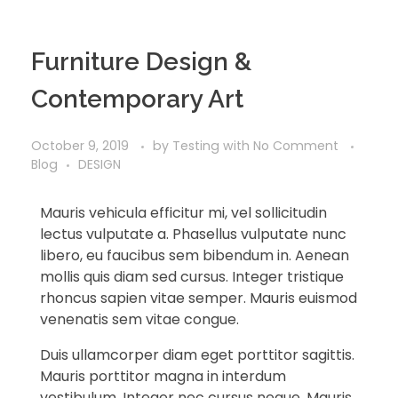
Furniture Design &
Contemporary Art
October 9, 2019
by
Testing
with
No Comment
Blog
DESIGN
Mauris vehicula efficitur mi, vel sollicitudin
lectus vulputate a. Phasellus vulputate nunc
libero, eu faucibus sem bibendum in. Aenean
mollis quis diam sed cursus. Integer tristique
rhoncus sapien vitae semper. Mauris euismod
venenatis sem vitae congue.
Duis ullamcorper diam eget porttitor sagittis.
Mauris porttitor magna in interdum
vestibulum. Integer nec cursus neque. Mauris