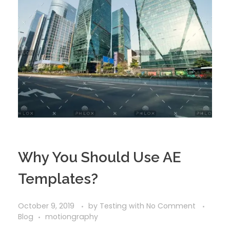
Why You Should Use AE
Templates?
October 9, 2019
by
Testing
with
No Comment
Blog
motiongraphy